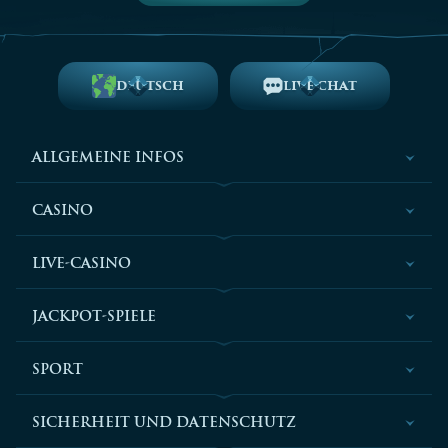
DEUTSCH
LIVE CHAT
ALLGEMEINE INFOS
CASINO
LIVE-CASINO
JACKPOT-SPIELE
SPORT
SICHERHEIT UND DATENSCHUTZ