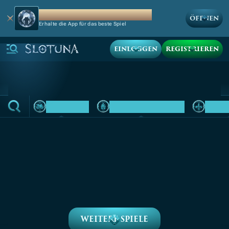
SLOTUNA ANWENDUNG
ÖFFNEN
Erhalte die App für das beste Spiel
EINLOGGEN
REGISTRIEREN
CASINO
LIVE-CASINO
SPORT
ANBIETER
TOP-LIVE-CASINO
GOLD
Blackjack
NEU
NEU
NEU
NEU
Gold Saloon Blackjack
Luxe Blackjack 2
VIP Blackjack 1
Gravity Blackjack
NEU
NEU
NEU
NEU
VIP Blackjack 5
Monaco Blackjack 1
Monaco Blackjack 3
Luxe Blackjack 1
NEU
NEU
NEU
NEU
Blackjack Prestige
Le Rouge Blackjack 1
Royal Blackjack 5
Le Rouge Blackjack 3
NEU
Blackjack 7
Monaco Blackjack 4
Bar Blackjack 3
Venice BJ 4
NEU
NEU
NEU
NEU
Speed Blackjack
Oasis Blackjack
Vip Blackjack
Oasis Blackjack 2
WEITERE SPIELE
NEU
NEU
NEU
Take Deal Or Risk Blackjack
Oasis VIP Blackjack
Bar BJ 5
Venice BJ 2