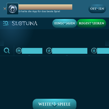
SLOTUNA ANWENDUNG
ÖFFNEN
Erhalte die App für das beste Spiel
EINLOGGEN
REGISTRIEREN
CASINO
LIVE-CASINO
SPORT
ANBIETER
HEISSE JACKPOTS
LUCK
Alle Jackpots
NEU
10.030,09 €
80.221,55 €
Lucky Lady's Charm Deluxe
Wish of a Lifetime: Hold & Win
Chip Runner
Purple Hot
NEU
NEU
NEU
43.540,81 €
10.030,09 €
Art of Gold - Golden Coins Link
9 Balls
Turbo Diamonds: Hold & Win
Clover Coins 4x4 Unlimited Fortune
NEU
NEU
NEU
640.858,30 €
Mad Hit Gold
Pixel Samurai
Coins Of Ra Power Hold & Win
25 Coins Grand Gold Edition
NEU
NEU
NEU
514.018,94 €
Gorilla Blast - Hold & Hit 3x3
Tropical Pop Jackpot Play
Ronaldinho's Streetball Bonanza
Gemblitz Bonanza Deluxe
NEU
60.273,27 €
10.030,09 €
12.155,18 €
40 Bulky Fruits Buy Bonus
Rooster's Gold: Hold & Win
Hot & Spicy JACKPOT
777 Strike
WEITERE SPIELE
NEU
NEU
NEU
Golden Crown 40
Olympus Rivals
Badge of Ra (Hold and Win)
Book of the Egyptian Buffalo