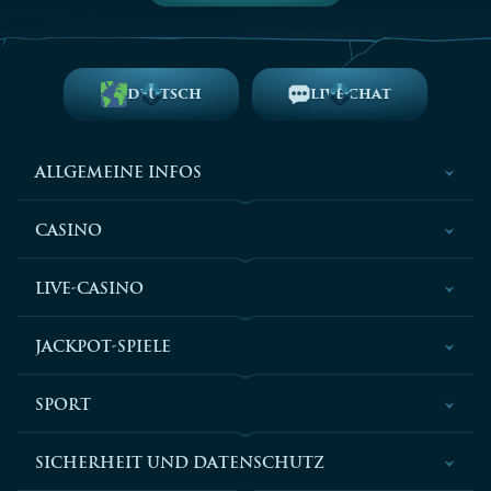
DEUTSCH
LIVE CHAT
ALLGEMEINE INFOS
CASINO
LIVE-CASINO
JACKPOT-SPIELE
SPORT
SICHERHEIT UND DATENSCHUTZ